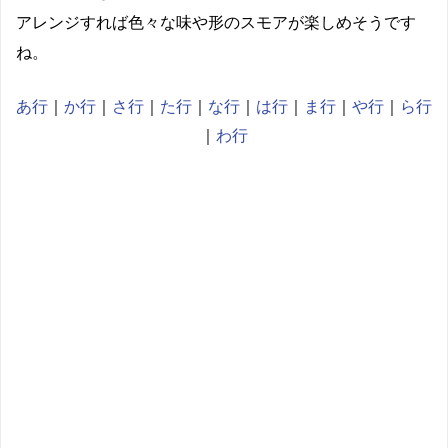
アレンジすれば色々な味や形のスモアが楽しめそうです
ね。
あ行
｜
か行
｜
さ行
｜
た行
｜
な行
｜
は行
｜
ま行
｜
や行
｜
ら行
｜
わ行