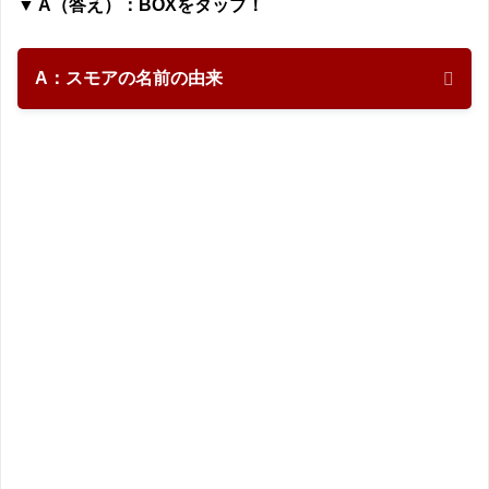
▼ A（答え）：BOXをタップ！
A：
スモアの名前の由来
答えは ❸ でした！
スモアの名前の由来は？