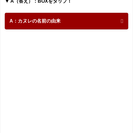
▼ A（答え）：BOXをタップ！
A：カヌレの名前の由来
答えは ❸ でした！
カヌレの名前の由来は？