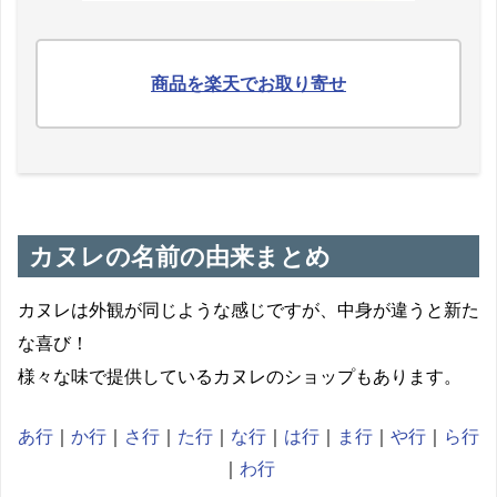
商品を楽天でお取り寄せ
カヌレの名前の由来まとめ
カヌレは外観が同じような感じですが、中身が違うと新た
な喜び！
様々な味で提供しているカヌレのショップもあります。
あ行
｜
か行
｜
さ行
｜
た行
｜
な行
｜
は行
｜
ま行
｜
や行
｜
ら行
｜
わ行