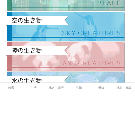
検索
生活
地名・場所
生物
天体
社名・施設