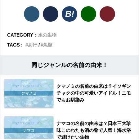
CATEGORY :
水の生物
TAGS :
あ行
魚類
同じジャンルの名前の由来！
クマノミの名前の由来は？イソギン
チャクの中の可愛いアイドル！ニモ
でもお馴染み
ナマコの名前の由来は？日本三大珍
味このわたも酒の肴で人気！海水浴
で避けたい生物