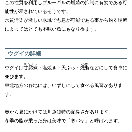
この性質を利用しブルーギルの増殖の抑制に有効である可
能性が示されているそうです。
水質汚染が激しい水域でも息が可能である事から釣る場所
によってはとても不味い魚にもなり得ます。
ウグイの詳細
かんろに
くんせい
ウグイは
甘露煮
・塩焼き・天ぷら・
燻製
などにして食卓に
並びます。
東北地方の各地には、いずしにして食べる風習がありま
す。
春から夏にかけては川魚独特の泥臭さがあります。
冬季の脂が乗った身は美味で「寒バヤ」と呼ばれます。