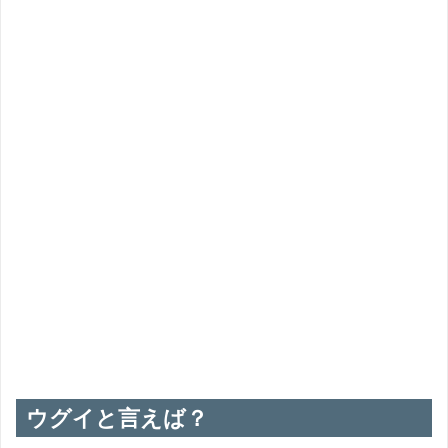
答えは ❶ でした！
ウグイの名前の由来は？
１）鵜が食う魚
２）海鯉（ウミゴヒ）
３）浮魚（水面近くを遊泳している事から）
ウグイと言えば？