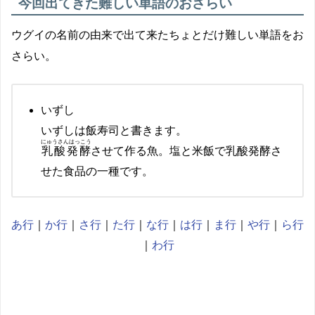
今回出てきた難しい単語のおさらい
ウグイの名前の由来で出て来たちょとだけ難しい単語をお
さらい。
いずし
いずしは飯寿司と書きます。
にゅうさんはっこう
乳酸発酵
させて作る魚。塩と米飯で乳酸発酵さ
せた食品の一種です。
あ行
｜
か行
｜
さ行
｜
た行
｜
な行
｜
は行
｜
ま行
｜
や行
｜
ら行
｜
わ行