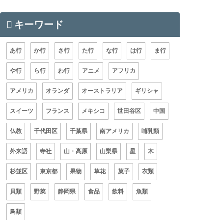
キーワード
あ行
か行
さ行
た行
な行
は行
ま行
や行
ら行
わ行
アニメ
アフリカ
アメリカ
オランダ
オーストラリア
ギリシャ
スイーツ
フランス
メキシコ
世田谷区
中国
仏教
千代田区
千葉県
南アメリカ
哺乳類
外来語
寺社
山・高原
山梨県
星
木
杉並区
東京都
果物
草花
菓子
衣類
貝類
野菜
静岡県
食品
飲料
魚類
鳥類