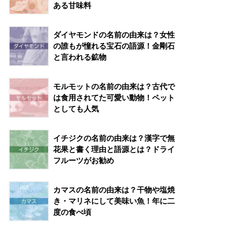
ある甘味料
ダイヤモンドの名前の由来は？女性
の誰もが憧れる宝石の語源！金剛石
と言われる鉱物
モルモットの名前の由来は？古代で
は食用されてた可愛い動物！ペット
としても人気
イチジクの名前の由来は？漢字で無
花果と書く理由と語源とは？ドライ
フルーツがお勧め
カマスの名前の由来は？干物や塩焼
き・マリネにして美味い魚！年に二
度の食べ頃