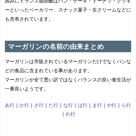
因みに
トランス脂肪酸はパン・ケーキ・ドーナツ・クッキ
ーといったベーカリー、スナック菓子・生クリームなどに
も含有されています。
マーガリンの名前の由来まとめ
マーガリンは市販されているマーガリンだけでなくパンな
どの食品に含まれている事があります。
マーガリンが全て悪い訳ではなくバランスの良い食生活が
一番良いようです。
あ行
｜
か行
｜
さ行
｜
た行
｜
な行
｜
は行
｜
ま行
｜
や行
｜
ら行
｜
わ行