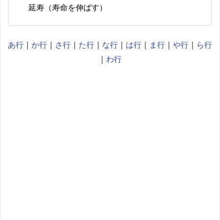
延寿（寿命を伸ばす）
あ行
｜
か行
｜
さ行
｜
た行
｜
な行
｜
は行
｜
ま行
｜
や行
｜
ら行
｜
わ行