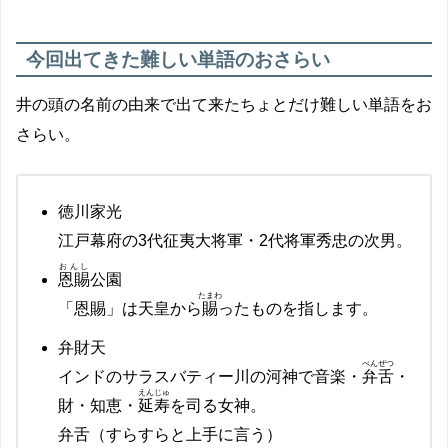
今回出てきた難しい単語のおさらい
井の頭の名前の由来で出て来たちょとだけ難しい単語をお
さらい。
徳川家光
江戸幕府の3代征夷大将軍・2代将軍秀忠の次男。
おんし
恩賜
公園
たまわ
「恩賜」は天皇から
賜
ったものを指します。
弁財天
べんぜつ
インドのサラスバティー川の河神で音楽・
弁舌
・
えんじゅ
財
・知恵・
延寿
を司る女神。
弁舌（すらすらと上手に言う）