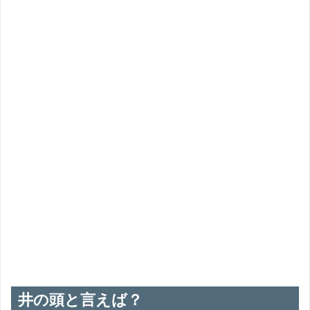
答えは ❷ でした！
井の頭の名前の由来は？
湧き水が勢いよく出ている事から
たかが
わきみず
井の頭と言えば？
べんざいてん