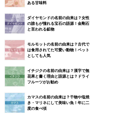
ある甘味料
ダイヤモンドの名前の由来は？女性
の誰もが憧れる宝石の語源！金剛石
と言われる鉱物
モルモットの名前の由来は？古代で
は食用されてた可愛い動物！ペット
としても人気
イチジクの名前の由来は？漢字で無
花果と書く理由と語源とは？ドライ
フルーツがお勧め
カマスの名前の由来は？干物や塩焼
き・マリネにして美味い魚！年に二
度の食べ頃