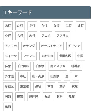
キーワード
あ行
か行
さ行
た行
な行
は行
ま行
や行
ら行
わ行
アニメ
アフリカ
アメリカ
オランダ
オーストラリア
ギリシャ
スイーツ
フランス
メキシコ
世田谷区
中国
仏教
千代田区
千葉県
南アメリカ
哺乳類
外来語
寺社
山・高原
山梨県
星
木
杉並区
東京都
果物
草花
菓子
衣類
貝類
野菜
静岡県
食品
飲料
魚類
鳥類